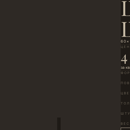
60×
ЦЕ
4
за к
ФО
ПОВ
ЦВЕ
ТО
ШТУ
ВЕС