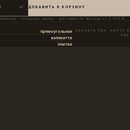
м²
ДОБАВИТЬ В КОРЗИНУ
 наличии · отгрузка завтра · доставка по Москве от 2 900 ₽
СКАЧАТЬ ТЕХ. КАРТУ В
прямоугольная
PDF
калакатта
плитка