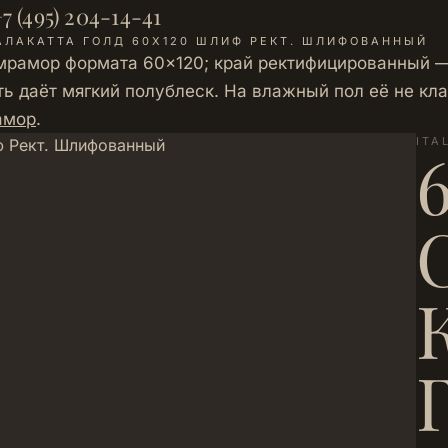
7 (495) 204-14-41
КАЛАКАТТА ГОЛД 60Х120 ШЛИФ РЕКТ. ШЛИФОВАННЫЙ
д мрамор формата 60×120; край ректифицированный —
ь даёт мягкий полублеск. На влажный пол её не кл
рамор
.
ITA