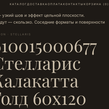
КАТАЛОГ
ДОСТАВКА
ОПЛАТА
КОНТАКТЫ
КОРЗИНА (
0
)
 узкий шов и эффект цельной плоскости.
адут — скользко. Соседние форматы и поверхности
LON · STELLARIS
610015000677
Стелларис
Калакатта
Голд 60х120