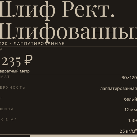
Шлиф Рект.
Шлифованны
120 · ЛАППАТИРОВАННАЯ
НА
 235 ₽
вадратный метр
РМАТ
60×120
ЕРХНОСТЬ
лаппатированная
Т
белый
ЛЩИНА
12 мм
К В М²
1.39
25 кг/м²