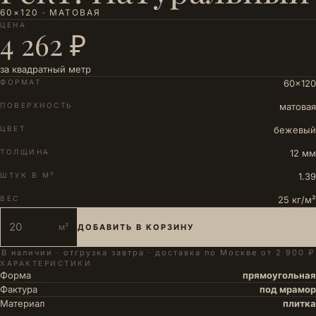
60×120 · МАТОВАЯ
ЦЕНА
4 262 ₽
за квадратный метр
ФОРМАТ
60×120
ПОВЕРХНОСТЬ
матовая
ЦВЕТ
бежевый
ТОЛЩИНА
12 мм
ШТУК В М²
1.39
ВЕС
25 кг/м²
м²
ДОБАВИТЬ В КОРЗИНУ
В наличии · отгрузка завтра · доставка по Москве от 2 900 ₽
ХАРАКТЕРИСТИКИ
Форма
прямоугольная
Фактура
под мрамор
Материал
плитка