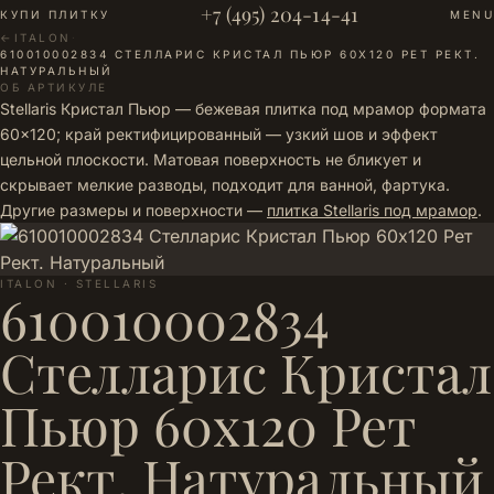
+7 (495) 204-14-41
КУПИ ПЛИТКУ
MENU
←
ITALON
·
610010002834 СТЕЛЛАРИС КРИСТАЛ ПЬЮР 60Х120 РЕТ РЕКТ.
НАТУРАЛЬНЫЙ
ОБ АРТИКУЛЕ
Stellaris Кристал Пьюр — бежевая плитка под мрамор формата
60×120; край ректифицированный — узкий шов и эффект
цельной плоскости. Матовая поверхность не бликует и
скрывает мелкие разводы, подходит для ванной, фартука.
Другие размеры и поверхности —
плитка Stellaris под мрамор
.
ITALON · STELLARIS
610010002834
Стелларис Кристал
Пьюр 60х120 Рет
Рект. Натуральный