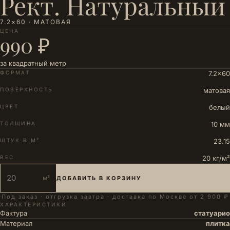
Рект. Натуральный
7.2×60 · МАТОВАЯ
ЦЕНА
990 ₽
за квадратный метр
ФОРМАТ
7.2×60
ПОВЕРХНОСТЬ
матовая
ЦВЕТ
белый
ТОЛЩИНА
10 мм
ШТУК В М²
23.15
ВЕС
20 кг/м²
м²
ДОБАВИТЬ В КОРЗИНУ
Под заказ · отгрузка завтра · доставка по Москве от 2 900 ₽
ХАРАКТЕРИСТИКИ
Фактура
статуарио
Материал
плитка