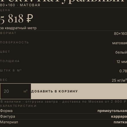
80×160 · МАТОВАЯ
ЦЕНА
5 818 ₽
за квадратный метр
ФОРМАТ
80×160
ПОВЕРХНОСТЬ
матовая
ЦВЕТ
белый
ТОЛЩИНА
12 мм
ШТУК В М²
0.78
ВЕС
25 кг/м²
м²
ДОБАВИТЬ В КОРЗИНУ
В наличии · отгрузка завтра · доставка по Москве от 2 900 ₽
ХАРАКТЕРИСТИКИ
Форма
прямоугольная
Фактура
каррара
Материал
плитка