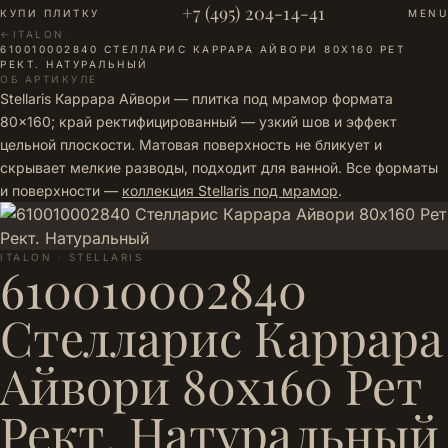
+7 (495) 204-14-41
КУПИ ПЛИТКУ
MENU
←
ITALON
·
610010002840 СТЕЛЛАРИС КАРРАРА АЙВОРИ 80Х160 РЕТ
РЕКТ. НАТУРАЛЬНЫЙ
ОБ АРТИКУЛЕ
Stellaris Каррара Айвори — плитка под мрамор формата
80×160; край ректифицированный — узкий шов и эффект
цельной плоскости. Матовая поверхность не бликует и
скрывает мелкие разводы, подходит для ванной. Все форматы
и поверхности —
коллекция Stellaris под мрамор
.
ITALON · STELLARIS
610010002840
Стелларис Каррара
Айвори 80х160 Рет
Рект. Натуральный