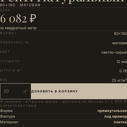
80×160 · МАТОВАЯ
ЦЕНА
6 082 ₽
за квадратный метр
ФОРМАТ
80×160
ПОВЕРХНОСТЬ
матовая
ЦВЕТ
светло-серый
ТОЛЩИНА
12 мм
ШТУК В М²
0.78
ВЕС
25 кг/м²
м²
ДОБАВИТЬ В КОРЗИНУ
В наличии · отгрузка завтра · доставка по Москве от 2 900 ₽
ХАРАКТЕРИСТИКИ
Форма
прямоугольная
Фактура
под мрамор
Материал
плитка