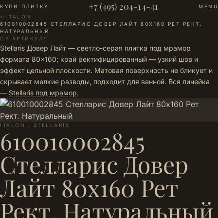
+7 (495) 204-14-41
КУПИ ПЛИТКУ
MENU
←
ITALON
·
610010002845 СТЕЛЛАРИС ДОВЕР ЛАЙТ 80Х160 РЕТ РЕКТ.
НАТУРАЛЬНЫЙ
ОБ АРТИКУЛЕ
Stellaris Довер Лайт — светло-серая плитка под мрамор
формата 80×160; край ректифицированный — узкий шов и
эффект цельной плоскости. Матовая поверхность не бликует и
скрывает мелкие разводы, подходит для ванной. Вся линейка
—
Stellaris под мрамор
.
ITALON · STELLARIS
610010002845
Стелларис Довер
Лайт 80х160 Рет
Рект. Натуральный