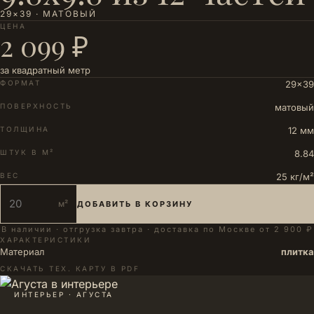
29×39 · МАТОВЫЙ
ЦЕНА
2 099 ₽
за квадратный метр
ФОРМАТ
29×39
ПОВЕРХНОСТЬ
матовый
ТОЛЩИНА
12 мм
ШТУК В М²
8.84
ВЕС
25 кг/м²
м²
ДОБАВИТЬ В КОРЗИНУ
В наличии · отгрузка завтра · доставка по Москве от 2 900 ₽
ХАРАКТЕРИСТИКИ
Материал
плитка
СКАЧАТЬ ТЕХ. КАРТУ В PDF
ИНТЕРЬЕР · АГУСТА