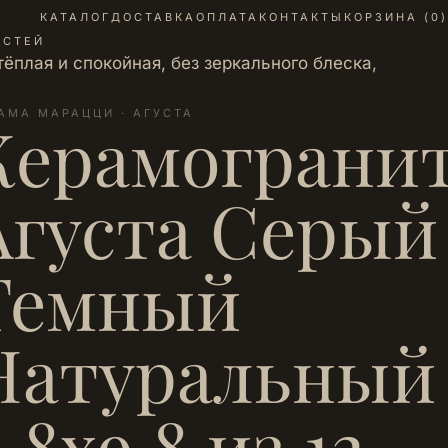
КАТАЛОГ
ДОСТАВКА
ОПЛАТА
КОНТАКТЫ
КОРЗИНА (
0
)
АСТЕЙ
плая и спокойная, без зеркального блеска,
АМА МАРАЦЦИ · АГУСТА
Керамограни
Агуста Серый
Темный
Натуральный
.8х9.8 из 12