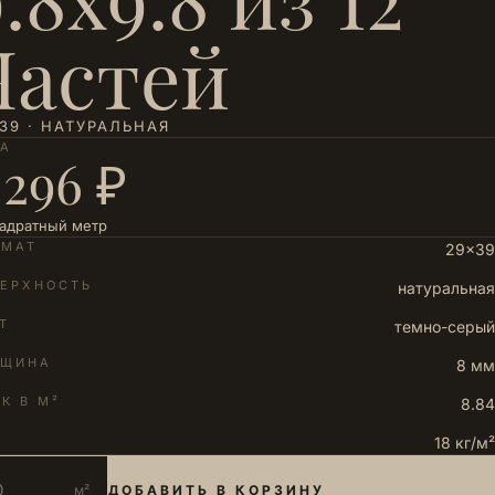
Частей
39 · НАТУРАЛЬНАЯ
НА
 296 ₽
вадратный метр
РМАТ
29×39
ЕРХНОСТЬ
натуральная
Т
темно-серый
ЛЩИНА
8 мм
К В М²
8.84
18 кг/м²
м²
ДОБАВИТЬ В КОРЗИНУ