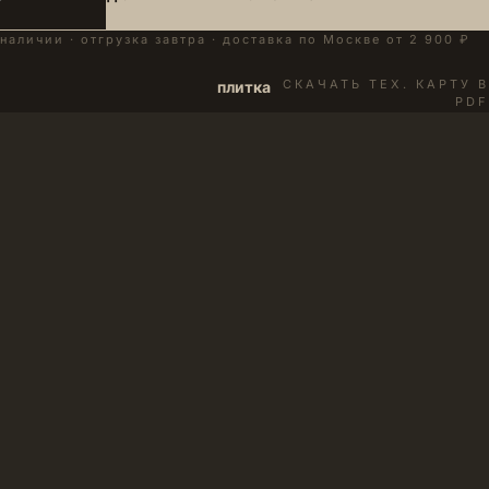
 наличии · отгрузка завтра · доставка по Москве от 2 900 ₽
СКАЧАТЬ ТЕХ. КАРТУ В
плитка
PDF