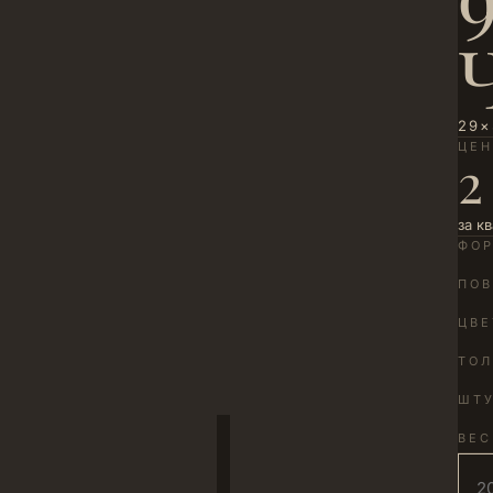
29×
ЦЕ
2
за к
ФО
ПОВ
ЦВЕ
ТО
ШТУ
ВЕС