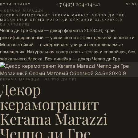
+7 (495) 204-14-41
КУПИ ПЛИТКУ
MENU
←
КЕРАМА МАРАЦЦИ
·
ДЕКОР КЕРАМОГРАНИТ KERAMA MARAZZI ЧЕППО ДИ ГРЕ
МОЗАИЧНЫЙ СЕРЫЙ МАТОВЫЙ ОБРЕЗНОЙ 34.6X20X0.9
ОБ АРТИКУЛЕ
Чеппо ди Гре Серый — декор формата 20×34.6; край
ректифицированный — узкий шов и эффект цельной плоскости.
Морозостойкий — выдерживает улицу и неотапливаемые
помещения. Натуральная поверхность тёплая и спокойная, без
зеркального блеска. Вся линейка —
декор Чеппо ди Гре
.
КЕРАМА МАРАЦЦИ · ЧЕППО ДИ ГРЕ
Декор
керамогранит
Kerama Marazzi
Чеппо ди Гре