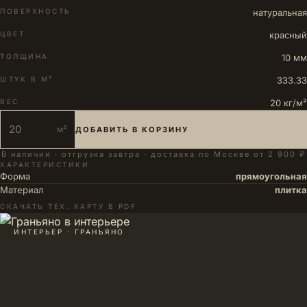
ПОВЕРХНОСТЬ
натуральная
ЦВЕТ
красный
ТОЛЩИНА
10 мм
ШТУК В М²
333.33
ВЕС
20 кг/м²
м²
ДОБАВИТЬ В КОРЗИНУ
В наличии · отгрузка завтра · доставка по Москве от 2 900 ₽
ХАРАКТЕРИСТИКИ
Форма
прямоугольная
Материал
плитка
СКАЧАТЬ ТЕХ. КАРТУ В PDF
ИНТЕРЬЕР · ГРАНЬЯНО