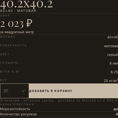
40.2x40.2
40×40 · МАТОВАЯ
ЦЕНА
2 023 ₽
за квадратный метр
ФОРМАТ
40×40
ПОВЕРХНОСТЬ
матовая
ЦВЕТ
серый
ТОЛЩИНА
8 мм
ШТУК В М²
6.25
ВЕС
25 кг/м²
м²
ДОБАВИТЬ В КОРЗИНУ
В наличии · отгрузка завтра · доставка по Москве от 2 900 ₽
ХАРАКТЕРИСТИКИ
Морозостойкость
да
Количество рисунков
4