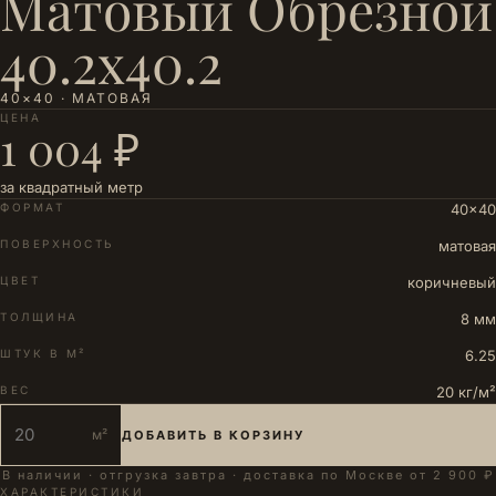
Матовый Обрезной
40.2x40.2
40×40 · МАТОВАЯ
ЦЕНА
1 004 ₽
за квадратный метр
ФОРМАТ
40×40
ПОВЕРХНОСТЬ
матовая
ЦВЕТ
коричневый
ТОЛЩИНА
8 мм
ШТУК В М²
6.25
ВЕС
20 кг/м²
м²
ДОБАВИТЬ В КОРЗИНУ
В наличии · отгрузка завтра · доставка по Москве от 2 900 ₽
ХАРАКТЕРИСТИКИ