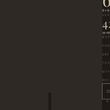
9×6
ЦЕ
4
за к
ФО
ПОВ
ЦВЕ
ТО
ШТУ
ВЕС
В