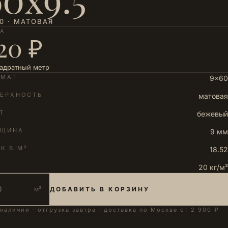
0 · МАТОВАЯ
НА
20 ₽
вадратный метр
РМАТ
9×60
ЕРХНОСТЬ
матовая
Т
бежевый
ЛЩИНА
9 мм
К В М²
18.52
20 кг/м²
м²
ДОБАВИТЬ В КОРЗИНУ
 наличии · отгрузка завтра · доставка по Москве от 2 900 ₽