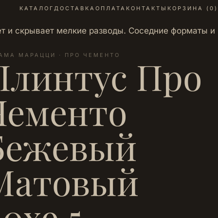
КАТАЛОГ
ДОСТАВКА
ОПЛАТА
КОНТАКТЫ
КОРЗИНА (
0
)
т и скрывает мелкие разводы. Соседние форматы и
АМА МАРАЦЦИ · ПРО ЧЕМЕНТО
Плинтус Про
Чементо
Бежевый
Матовый
60x9.5