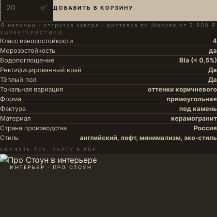
м²
ДОБАВИТЬ В КОРЗИНУ
В наличии · отгрузка завтра · доставка по Москве от 2 900 ₽
ХАРАКТЕРИСТИКИ
Класс износостойкости
4
Морозостойкость
да
Водопоглощение
BIa (< 0,5%)
Ректифицированный край
Да
Тёплый пол
Да
Тональная вариация
оттенки коричневого
Форма
прямоугольная
Фактура
под камень
Материал
керамогранит
Страна производства
Россия
Стиль
английский, лофт, минимализм, эко-стиль
СКАЧАТЬ ТЕХ. КАРТУ В PDF
ИНТЕРЬЕР · ПРО СТОУН