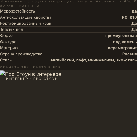
В наличии · отгрузка завтра · доставка по Москве от 2 900 ₽
ХАРАКТЕРИСТИКИ
Морозостойкость
да
Антискользящие свойства
R9, R10
Ректифицированный край
Да
Тёплый пол
Да
Форма
прямоугольная
Фактура
под камень
Материал
керамогранит
Страна производства
Россия
Стиль
английский, лофт, минимализм, эко-стиль
СКАЧАТЬ ТЕХ. КАРТУ В PDF
ИНТЕРЬЕР · ПРО СТОУН