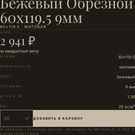
Бежевый Обрезной
60x119.5 9мм
60×119.5 · МАТОВАЯ
ЦЕНА
2 941 ₽
за квадратный метр
ФОРМАТ
60×119.5
ПОВЕРХНОСТЬ
матовая
ЦВЕТ
бежевый
ТОЛЩИНА
9 мм
ШТУК В М²
1.39
ВЕС
25 кг/м²
м²
ДОБАВИТЬ В КОРЗИНУ
В наличии · отгрузка завтра · доставка по Москве от 2 900 ₽
ХАРАКТЕРИСТИКИ