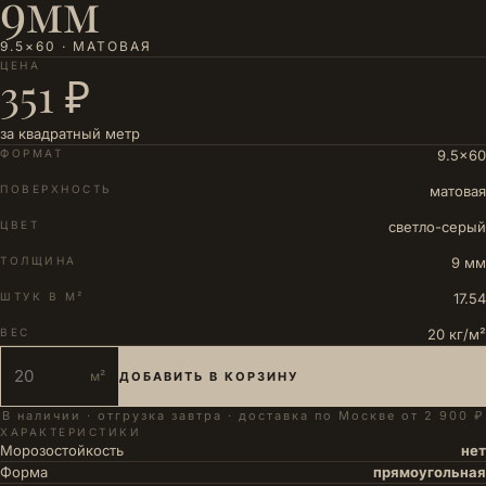
9мм
9.5×60 · МАТОВАЯ
ЦЕНА
351 ₽
за квадратный метр
ФОРМАТ
9.5×60
ПОВЕРХНОСТЬ
матовая
ЦВЕТ
светло-серый
ТОЛЩИНА
9 мм
ШТУК В М²
17.54
ВЕС
20 кг/м²
м²
ДОБАВИТЬ В КОРЗИНУ
В наличии · отгрузка завтра · доставка по Москве от 2 900 ₽
ХАРАКТЕРИСТИКИ
Морозостойкость
нет
Форма
прямоугольная