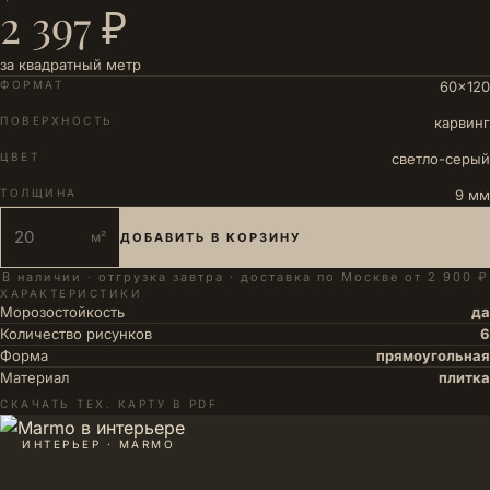
2 397 ₽
за квадратный метр
ФОРМАТ
60×120
ПОВЕРХНОСТЬ
карвинг
ЦВЕТ
светло-серый
ТОЛЩИНА
9 мм
м²
ДОБАВИТЬ В КОРЗИНУ
В наличии · отгрузка завтра · доставка по Москве от 2 900 ₽
ХАРАКТЕРИСТИКИ
Морозостойкость
да
Количество рисунков
6
Форма
прямоугольная
Материал
плитка
СКАЧАТЬ ТЕХ. КАРТУ В PDF
ИНТЕРЬЕР · MARMO