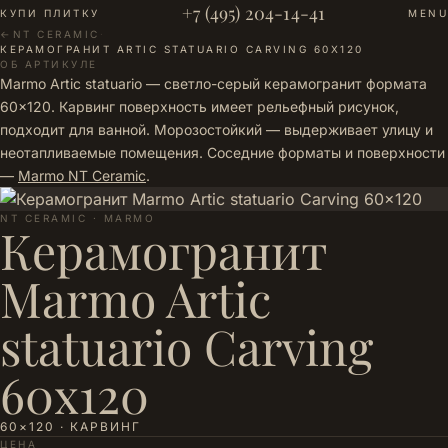
+7 (495) 204-14-41
КУПИ ПЛИТКУ
MENU
←
NT CERAMIC
·
КЕРАМОГРАНИТ ARTIC STATUARIO CARVING 60X120
ОБ АРТИКУЛЕ
Marmo Artic statuario — светло-серый керамогранит формата
60×120. Карвинг поверхность имеет рельефный рисунок,
подходит для ванной. Морозостойкий — выдерживает улицу и
неотапливаемые помещения. Соседние форматы и поверхности
—
Marmo NT Ceramic
.
NT CERAMIC · MARMO
Керамогранит
Marmo Artic
statuario Carving
60x120
60×120 · КАРВИНГ
ЦЕНА