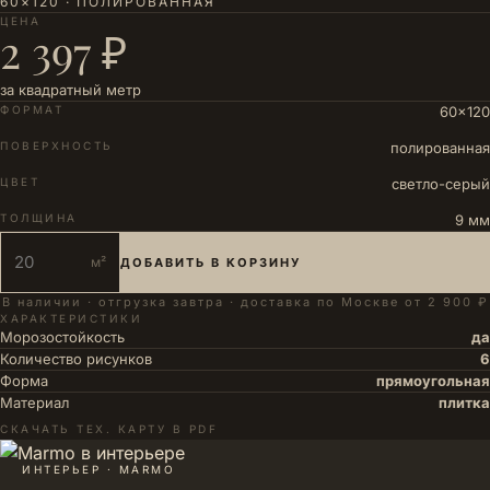
60×120 · ПОЛИРОВАННАЯ
ЦЕНА
2 397 ₽
за квадратный метр
ФОРМАТ
60×120
ПОВЕРХНОСТЬ
полированная
ЦВЕТ
светло-серый
ТОЛЩИНА
9 мм
м²
ДОБАВИТЬ В КОРЗИНУ
В наличии · отгрузка завтра · доставка по Москве от 2 900 ₽
ХАРАКТЕРИСТИКИ
Морозостойкость
да
Количество рисунков
6
Форма
прямоугольная
Материал
плитка
СКАЧАТЬ ТЕХ. КАРТУ В PDF
ИНТЕРЬЕР · MARMO