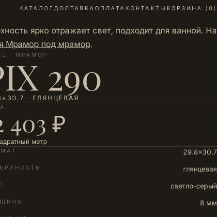
КАТАЛОГ
ДОСТАВКА
ОПЛАТА
КОНТАКТЫ
КОРЗИНА (
0
)
ность ярко отражает свет, подходит для ванной. На
я Мрамор под мрамор
.
EL · МРАМОР
PIX 290
8×30.7 · ГЛЯНЦЕВАЯ
НА
2 403 ₽
вадратный метр
РМАТ
29.8×30.7
ЕРХНОСТЬ
глянцевая
Т
светло-серый
ЛЩИНА
8 мм