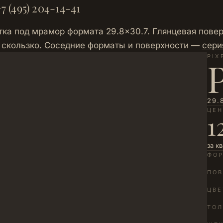
7 (495) 204-14-41
ка под мрамор формата 29.8×30.7. Глянцевая поверх
 скользко. Соседние форматы и поверхности —
сери
PIX
29.
ЦЕ
1
за к
ФО
ПОВ
ЦВЕ
ТО