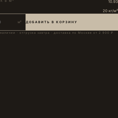
К В М²
10.93
20 кг/м²
м²
ДОБАВИТЬ В КОРЗИНУ
 наличии · отгрузка завтра · доставка по Москве от 2 900 ₽