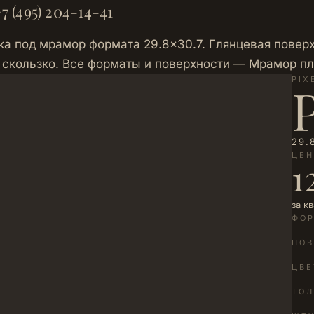
7 (495) 204-14-41
а под мрамор формата 29.8×30.7. Глянцевая поверхн
 скользко. Все форматы и поверхности —
Мрамор пл
PIX
29.
ЦЕ
1
за к
ФО
ПОВ
ЦВЕ
ТО