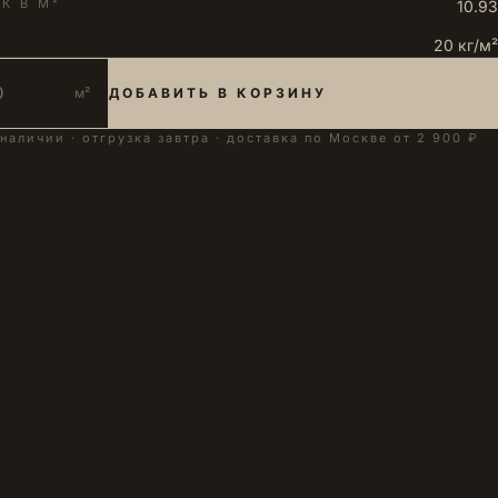
К В М²
10.93
20 кг/м²
м²
ДОБАВИТЬ В КОРЗИНУ
 наличии · отгрузка завтра · доставка по Москве от 2 900 ₽