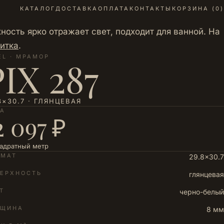
КАТАЛОГ
ДОСТАВКА
ОПЛАТА
КОНТАКТЫ
КОРЗИНА (
0
)
ость ярко отражает свет, подходит для ванной. На
итка
.
EL · МРАМОР
PIX 287
8×30.7 · ГЛЯНЦЕВАЯ
НА
2 097 ₽
вадратный метр
РМАТ
29.8×30.7
ЕРХНОСТЬ
глянцевая
Т
черно-белый
ЛЩИНА
8 мм