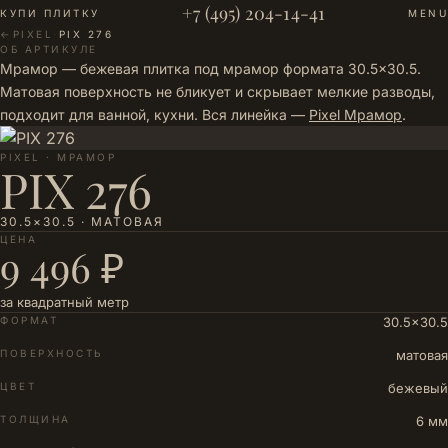
+7 (495) 204-14-41
КУПИ ПЛИТКУ
MENU
←
PIXEL
·
PIX 276
ОБ АРТИКУЛЕ
Мрамор — бежевая плитка под мрамор формата 30.5×30.5.
Матовая поверхность не бликует и скрывает мелкие разводы,
подходит для ванной, кухни. Вся линейка —
Pixel Мрамор
.
PIXEL · МРАМОР
PIX 276
30.5×30.5 · МАТОВАЯ
ЦЕНА
9 496 ₽
за квадратный метр
ФОРМАТ
30.5×30.5
ПОВЕРХНОСТЬ
матовая
ЦВЕТ
бежевый
ТОЛЩИНА
6 мм