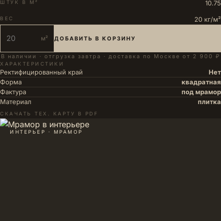
ШТУК В М²
10.75
ВЕС
20 кг/м²
м²
ДОБАВИТЬ В КОРЗИНУ
В наличии · отгрузка завтра · доставка по Москве от 2 900 ₽
ХАРАКТЕРИСТИКИ
Ректифицированный край
Нет
Форма
квадратная
Фактура
под мрамор
Материал
плитка
СКАЧАТЬ ТЕХ. КАРТУ В PDF
ИНТЕРЬЕР · МРАМОР