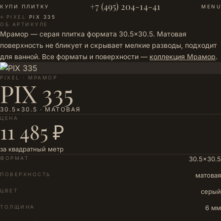
+7 (495) 204-14-41
КУПИ ПЛИТКУ
MENU
←
PIXEL
·
PIX 335
ОБ АРТИКУЛЕ
Мрамор — серая плитка формата 30.5×30.5. Матовая
поверхность не бликует и скрывает мелкие разводы, подходит
для ванной. Все форматы и поверхности —
коллекция Мрамор
.
PIXEL · МРАМОР
PIX 335
30.5×30.5 · МАТОВАЯ
ЦЕНА
11 485 ₽
за квадратный метр
ФОРМАТ
30.5×30.5
ПОВЕРХНОСТЬ
матовая
ЦВЕТ
серый
ТОЛЩИНА
6 мм