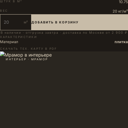
ШТУК В М²
10.75
ВЕС
20 кг/м²
м²
ДОБАВИТЬ В КОРЗИНУ
В наличии · отгрузка завтра · доставка по Москве от 2 900 ₽
ХАРАКТЕРИСТИКИ
Материал
плитка
СКАЧАТЬ ТЕХ. КАРТУ В PDF
ИНТЕРЬЕР · МРАМОР