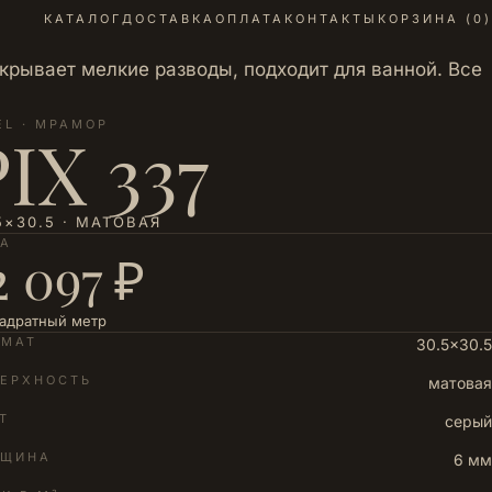
КАТАЛОГ
ДОСТАВКА
ОПЛАТА
КОНТАКТЫ
КОРЗИНА (
0
)
крывает мелкие разводы, подходит для ванной. Все
EL · МРАМОР
IX 337
5×30.5 · МАТОВАЯ
НА
2 097 ₽
вадратный метр
РМАТ
30.5×30.5
ЕРХНОСТЬ
матовая
Т
серый
ЛЩИНА
6 мм