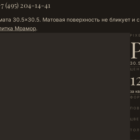
7 (495) 204-14-41
ата 30.5×30.5. Матовая поверхность не бликует и с
литка Мрамор
.
PIX
P
30.
ЦЕ
1
за к
ФО
ПОВ
ЦВЕ
ТО