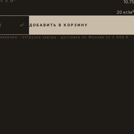
К В М²
10.75
20 кг/м²
м²
ДОБАВИТЬ В КОРЗИНУ
 наличии · отгрузка завтра · доставка по Москве от 2 900 ₽