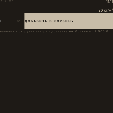
К В М²
11.11
20 кг/м²
м²
ДОБАВИТЬ В КОРЗИНУ
 наличии · отгрузка завтра · доставка по Москве от 2 900 ₽