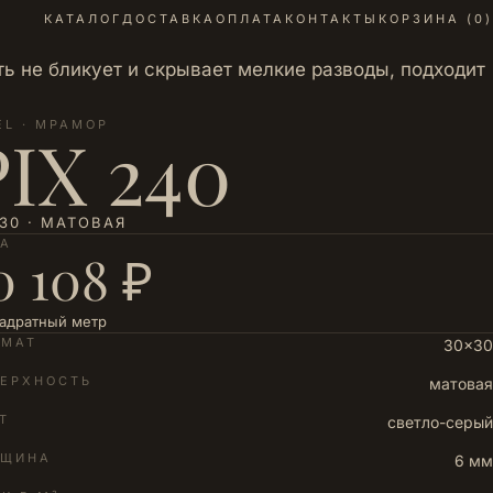
КАТАЛОГ
ДОСТАВКА
ОПЛАТА
КОНТАКТЫ
КОРЗИНА (
0
)
 не бликует и скрывает мелкие разводы, подходит
EL · МРАМОР
PIX 240
30 · МАТОВАЯ
НА
0 108 ₽
вадратный метр
РМАТ
30×30
ЕРХНОСТЬ
матовая
Т
светло-серый
ЛЩИНА
6 мм