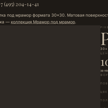
7 (495) 204-14-41
ка под мрамор формата 30×30. Матовая поверхность
йка —
коллекция Мрамор под мрамор
.
PIX
30×
ЦЕ
1
за к
ФО
ПОВ
ЦВЕ
ТО