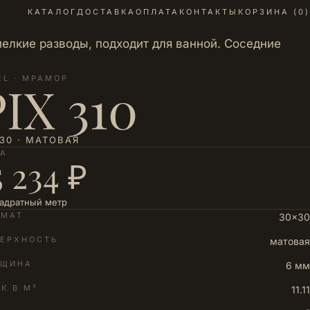
КАТАЛОГ
ДОСТАВКА
ОПЛАТА
КОНТАКТЫ
КОРЗИНА (
0
)
елкие разводы, подходит для ванной. Соседние
EL · МРАМОР
PIX 310
30 · МАТОВАЯ
НА
5 234 ₽
вадратный метр
РМАТ
30×30
ЕРХНОСТЬ
матовая
ЛЩИНА
6 мм
К В М²
11.11