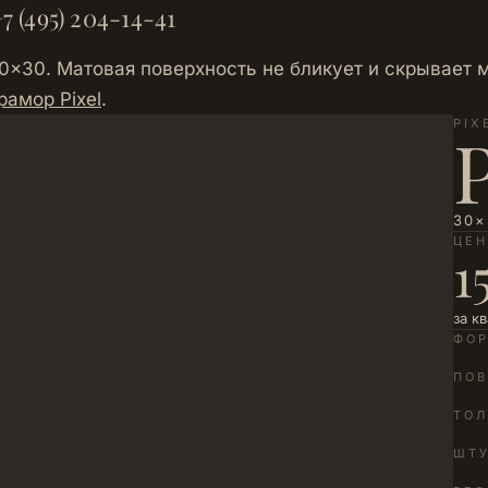
7 (495) 204-14-41
×30. Матовая поверхность не бликует и скрывает м
рамор Pixel
.
PIX
30×
ЦЕ
1
за к
ФО
ПОВ
ТО
ШТУ