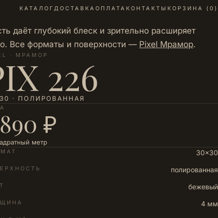
КАТАЛОГ
ДОСТАВКА
ОПЛАТА
КОНТАКТЫ
КОРЗИНА (
0
)
ь даёт глубокий блеск и зрительно расширяет
ко. Все форматы и поверхности —
Pixel Мрамор
.
EL · МРАМОР
PIX 226
30 · ПОЛИРОВАННАЯ
НА
 890 ₽
вадратный метр
РМАТ
30×30
ЕРХНОСТЬ
полированная
Т
бежевый
ЛЩИНА
4 мм