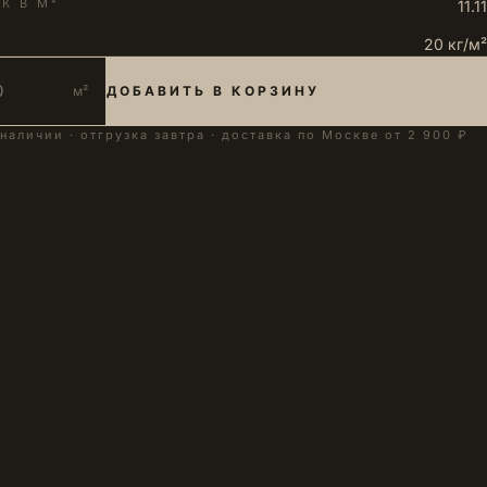
К В М²
11.11
20 кг/м²
м²
ДОБАВИТЬ В КОРЗИНУ
 наличии · отгрузка завтра · доставка по Москве от 2 900 ₽