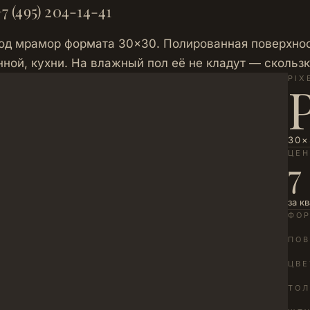
7 (495) 204-14-41
д мрамор формата 30×30. Полированная поверхност
нной, кухни. На влажный пол её не кладут — скольз
PIX
30×
ЦЕ
7
за к
ФО
ПОВ
ЦВЕ
ТО