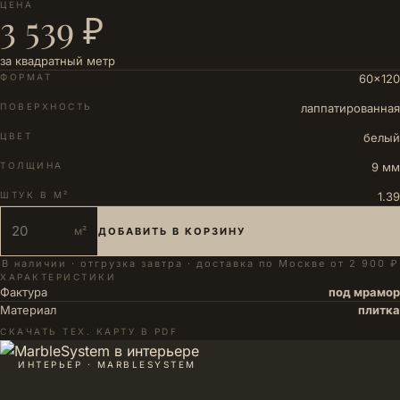
ЦЕНА
3 539 ₽
за квадратный метр
ФОРМАТ
60×120
ПОВЕРХНОСТЬ
лаппатированная
ЦВЕТ
белый
ТОЛЩИНА
9 мм
ШТУК В М²
1.39
м²
ДОБАВИТЬ В КОРЗИНУ
В наличии · отгрузка завтра · доставка по Москве от 2 900 ₽
ХАРАКТЕРИСТИКИ
Фактура
под мрамор
Материал
плитка
СКАЧАТЬ ТЕХ. КАРТУ В PDF
ИНТЕРЬЕР · MARBLESYSTEM