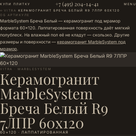
+7 (495) 204-14-41
КУПИ ПЛИТКУ
MENU
←
VITRA
·
КЕРАМОГРАНИТ БРЕЧА БЕЛЫЙ R9 7ЛПР 60X120
ОБ АРТИКУЛЕ
MarbleSystem Бреча Белый — керамогранит под мрамор
формата 60×120. Лаппатированная поверхность даёт мягкий
полублеск. На влажный пол её не кладут — скользко. Другие
размеры и поверхности —
керамогранит MarbleSystem под
мрамор
.
VITRA · MARBLESYSTEM
Керамогранит
MarbleSystem
Бреча Белый R9
7ЛПР 60x120
60×120 · ЛАППАТИРОВАННАЯ