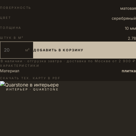
ПОВЕРХНОСТЬ
матовая
ЦВЕТ
серебряный
ТОЛЩИНА
10 мм
ШТУК В М²
2.78
м²
ДОБАВИТЬ В КОРЗИНУ
В наличии · отгрузка завтра · доставка по Москве от 2 900 ₽
ХАРАКТЕРИСТИКИ
Материал
плитка
СКАЧАТЬ ТЕХ. КАРТУ В PDF
ИНТЕРЬЕР · QUARSTONE