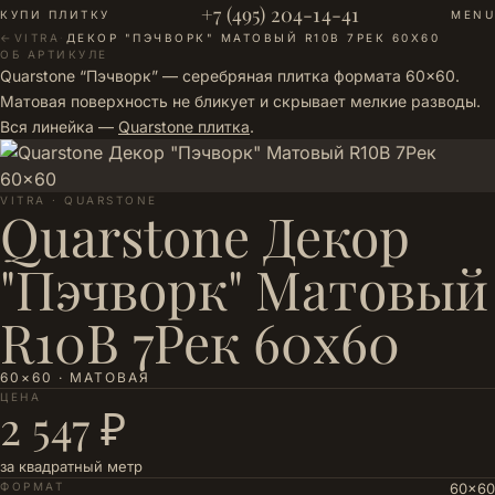
+7 (495) 204-14-41
КУПИ ПЛИТКУ
MENU
←
VITRA
·
ДЕКОР "ПЭЧВОРК" МАТОВЫЙ R10B 7РЕК 60X60
ОБ АРТИКУЛЕ
Quarstone “Пэчворк” — серебряная плитка формата 60×60.
Матовая поверхность не бликует и скрывает мелкие разводы.
Вся линейка —
Quarstone плитка
.
VITRA · QUARSTONE
Quarstone Декор
"Пэчворк" Матовый
R10B 7Рек 60x60
60×60 · МАТОВАЯ
ЦЕНА
2 547 ₽
за квадратный метр
ФОРМАТ
60×60