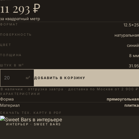
11 293 ₽
за квадратный метр
ФОРМАТ
12.5×25
ПОВЕРХНОСТЬ
натуральная
ЦВЕТ
синий
ТОЛЩИНА
8 мм
ШТУК В М²
31.95
м²
ДОБАВИТЬ В КОРЗИНУ
В наличии · отгрузка завтра · доставка по Москве от 2 900 ₽
ХАРАКТЕРИСТИКИ
Форма
прямоугольная
Материал
плитка
СКАЧАТЬ ТЕХ. КАРТУ В PDF
ИНТЕРЬЕР · SWEET BARS