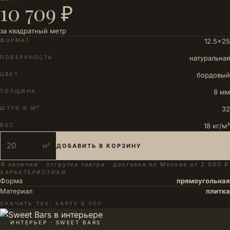
10 709 ₽
за квадратный метр
ФОРМАТ
12.5×25
ПОВЕРХНОСТЬ
натуральная
ЦВЕТ
бордовый
ТОЛЩИНА
8 мм
ШТУК В М²
32
ВЕС
18 кг/м²
м²
ДОБАВИТЬ В КОРЗИНУ
В наличии · отгрузка завтра · доставка по Москве от 2 900 ₽
ХАРАКТЕРИСТИКИ
Форма
прямоугольная
Материал
плитка
СКАЧАТЬ ТЕХ. КАРТУ В PDF
ИНТЕРЬЕР · SWEET BARS