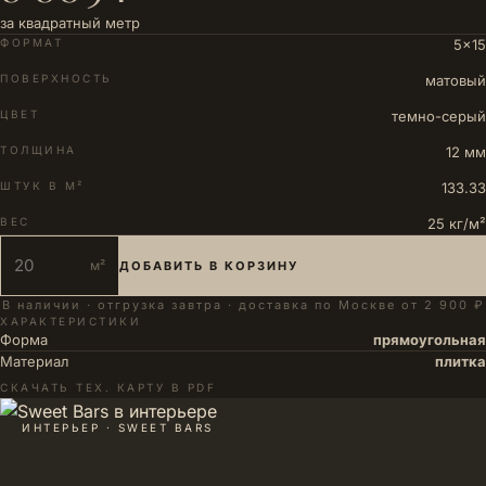
за квадратный метр
ФОРМАТ
5×15
ПОВЕРХНОСТЬ
матовый
ЦВЕТ
темно-серый
ТОЛЩИНА
12 мм
ШТУК В М²
133.33
ВЕС
25 кг/м²
м²
ДОБАВИТЬ В КОРЗИНУ
В наличии · отгрузка завтра · доставка по Москве от 2 900 ₽
ХАРАКТЕРИСТИКИ
Форма
прямоугольная
Материал
плитка
СКАЧАТЬ ТЕХ. КАРТУ В PDF
ИНТЕРЬЕР · SWEET BARS