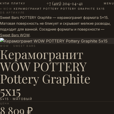
+7 (495) 204-14-41
КУПИ ПЛИТКУ
MENU
←
WOW
·
КЕРАМОГРАНИТ POTTERY POTTERY GRAPHITE 5Х15
ОБ АРТИКУЛЕ
Sweet Bars POTTERY Graphite — керамогранит формата 5×15.
Матовая поверхность не бликует и скрывает мелкие разводы,
подходит для ванной. Соседние форматы и поверхности —
Sweet Bars WOW
.
WOW · SWEET BARS
Керамогранит
WOW POTTERY
Pottery Graphite
5х15
5×15 · МАТОВЫЙ
ЦЕНА
8 809 ₽