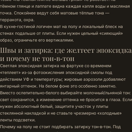
тёмном глянце и лаппате видна каждая капля воды и масляная
точка. Спокойнее ведут себя матовые тёплые тона —
терракота, охра.
В кухне‑гостиной логичен мат на полу и локальный блеск на
стенах подальше от плиты. Если нужен цельный «сияющий»
образ, ограничьте его вертикалями.
Швы и затирка: где желтеет эпоксидка
и почему не тон‑в‑тон
Светлая эпоксидная затирка на фартуке со временем
«теплеет» из‑за фотоокисления эпоксидной смолы под
действием УФ и температуры; жировые аэрозоли добавляют
янтарный оттенок. На белом фоне это особенно заметно.
Вместо ослепительно‑белого выбирайте молочный/льняной тон:
свет сохранится, а изменение оттенка не бросится в глаза. Если
нужен абсолютный белый, защитите участок у плиты
стеклянной накладкой и не ставьте чрезмерно «холодные»
ленты подсветки.
Почему на полу не стоит подбирать затирку тон‑в‑тон. Под