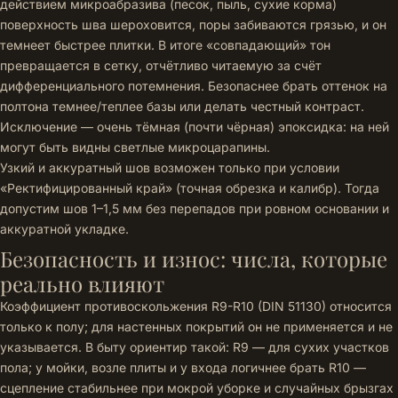
действием микроабразива (песок, пыль, сухие корма)
поверхность шва шероховится, поры забиваются грязью, и он
темнеет быстрее плитки. В итоге «совпадающий» тон
превращается в сетку, отчётливо читаемую за счёт
дифференциального потемнения. Безопаснее брать оттенок на
полтона темнее/теплее базы или делать честный контраст.
Исключение — очень тёмная (почти чёрная) эпоксидка: на ней
могут быть видны светлые микроцарапины.
Узкий и аккуратный шов возможен только при условии
«Ректифицированный край» (точная обрезка и калибр). Тогда
допустим шов 1–1,5 мм без перепадов при ровном основании и
аккуратной укладке.
Безопасность и износ: числа, которые
реально влияют
Коэффициент противоскольжения R9-R10 (DIN 51130) относится
только к полу; для настенных покрытий он не применяется и не
указывается. В быту ориентир такой: R9 — для сухих участков
пола; у мойки, возле плиты и у входа логичнее брать R10 —
сцепление стабильнее при мокрой уборке и случайных брызгах