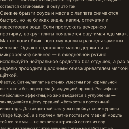
остаются сатиновыми. В быту это так:
Свежие брызги соуса и масла с лаппата снимаются
быстро, но на бликах видны капли, отпечатки и
известковая вода. Если пропускать вечернюю
протирку, вокруг плиты появляется ощутимая «дымка».
Мат не ловит блик, поэтому капли и разводы заметны
меньше. Однако подсохшее масло держится за
микрорельеф сильнее — в ежедневной рутине
используйте нейтральное средство без отдушек, а раз в
неделю проходите щелочным обезжиривателем мягкой
щёткой.
Фартук. Сатин/лаппат на стенах уместны при нормальной
вытяжке и без перегрева (с индукцией проще). Рельефные
«майолики» эффектны, но жир въедается в углубления —
закладывайте щётку средней жёсткости в постоянный
инвентарь. Для акцентной фактуры подойдут серии уровня
Village (Equipe)
, а в горячем пятне поставьте гладкий модуль
той же гаммы — не появится «грязной сетки» из пор.
Тезис «на тёмной плитке меньше грязи» не работает: на