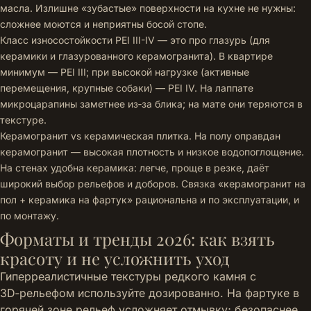
масла. Излишне «зубастые» поверхности на кухне не нужны:
сложнее моются и неприятны босой стопе.
Класс износостойкости PEI III-IV — это про глазурь (для
керамики и глазурованного керамогранита). В квартире
минимум — PEI III; при высокой нагрузке (активные
перемещения, крупные собаки) — PEI IV. На лаппате
микроцарапины заметнее из‑за блика; на мате они теряются в
текстуре.
Керамогранит vs керамическая плитка. На полу оправдан
керамогранит — высокая плотность и низкое водопоглощение.
На стенах удобна керамика: легче, проще в резке, даёт
широкий выбор рельефов и доборов. Связка «керамогранит на
пол + керамика на фартук» рациональна и по эксплуатации, и
по монтажу.
Форматы и тренды 2026: как взять
красоту и не усложнить уход
Гиперреалистичные текстуры редкого камня с
3D‑рельефом используйте дозированно. На фартуке в
горячей зоне рельеф усложняет отмывку; безопаснее