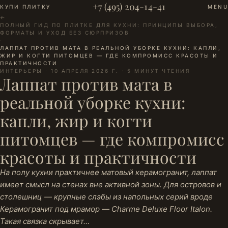
+7 (495) 204-14-41
КУПИ ПЛИТКУ
MENU
←
ПОЛНЫЙ ГИД ПО ПЛИТКЕ ДЛЯ КУХНИ: ПРИНЦИПЫ ВЫБОРА,
ФОРМАТЫ И УХОД БЕЗ СЮРПРИЗОВ
·
ЛАППАТ ПРОТИВ МАТА В РЕАЛЬНОЙ УБОРКЕ КУХНИ: КАПЛИ,
ЖИР И КОГТИ ПИТОМЦЕВ — ГДЕ КОМПРОМИСС КРАСОТЫ И
ПРАКТИЧНОСТИ
ИНТЕРЬЕРЫ · 10 АПРЕЛЯ 2026 Г. · 5 МИНУТ ЧТЕНИЯ
Лаппат против мата в
реальной уборке кухни:
капли, жир и когти
питомцев — где компромисс
красоты и практичности
На полу кухни практичнее матовый керамогранит, лаппат
имеет смысл на стенах вне активной зоны. Для островов и
столешниц — крупные слэбы из напольных серий вроде
Керамогранит под мрамор — Charme Deluxe Floor Italon.
Такая связка скрывает…