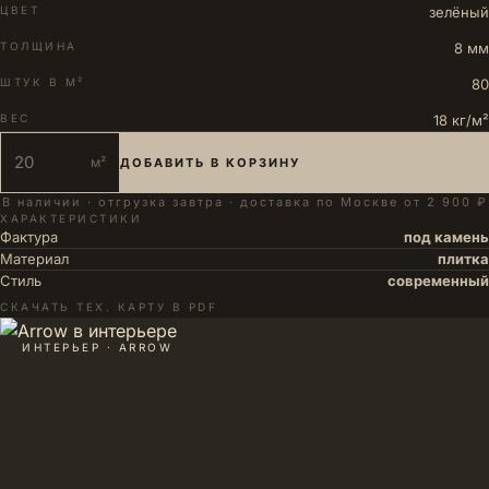
ЦВЕТ
зелёный
ТОЛЩИНА
8 мм
ШТУК В М²
80
ВЕС
18 кг/м²
м²
ДОБАВИТЬ В КОРЗИНУ
В наличии · отгрузка завтра · доставка по Москве от 2 900 ₽
ХАРАКТЕРИСТИКИ
Фактура
под камень
Материал
плитка
Стиль
современный
СКАЧАТЬ ТЕХ. КАРТУ В PDF
ИНТЕРЬЕР · ARROW