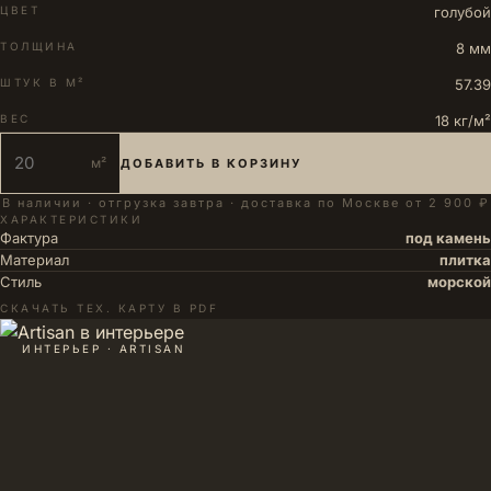
ЦВЕТ
голубой
ТОЛЩИНА
8 мм
ШТУК В М²
57.39
ВЕС
18 кг/м²
м²
ДОБАВИТЬ В КОРЗИНУ
В наличии · отгрузка завтра · доставка по Москве от 2 900 ₽
ХАРАКТЕРИСТИКИ
Фактура
под камень
Материал
плитка
Стиль
морской
СКАЧАТЬ ТЕХ. КАРТУ В PDF
ИНТЕРЬЕР · ARTISAN