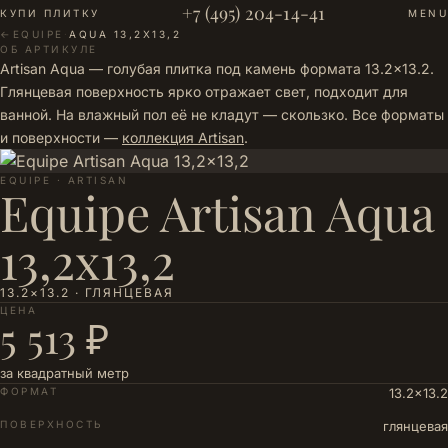
+7 (495) 204-14-41
КУПИ ПЛИТКУ
MENU
←
EQUIPE
·
AQUA 13,2X13,2
ОБ АРТИКУЛЕ
Artisan Aqua — голубая плитка под камень формата 13.2×13.2.
Глянцевая поверхность ярко отражает свет, подходит для
ванной. На влажный пол её не кладут — скользко. Все форматы
и поверхности —
коллекция Artisan
.
EQUIPE · ARTISAN
Equipe Artisan Aqua
13,2x13,2
13.2×13.2 · ГЛЯНЦЕВАЯ
ЦЕНА
5 513 ₽
за квадратный метр
ФОРМАТ
13.2×13.2
ПОВЕРХНОСТЬ
глянцевая