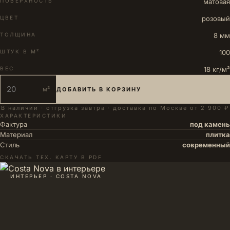
ПОВЕРХНОСТЬ
матовая
ЦВЕТ
розовый
ТОЛЩИНА
8 мм
ШТУК В М²
100
ВЕС
18 кг/м²
м²
ДОБАВИТЬ В КОРЗИНУ
В наличии · отгрузка завтра · доставка по Москве от 2 900 ₽
ХАРАКТЕРИСТИКИ
Фактура
под камень
Материал
плитка
Стиль
современный
СКАЧАТЬ ТЕХ. КАРТУ В PDF
ИНТЕРЬЕР · COSTA NOVA