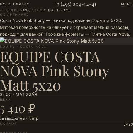
+7 (495) 204-14-41
КУПИ ПЛИТКУ
MENU
←
EQUIPE
·
PINK STONY MATT 5Х20
ОБ АРТИКУЛЕ
Costa Nova Pink Stony — плитка под камень формата 5×20.
Матовая поверхность не бликует и скрывает мелкие разводы,
подходит для ванной. Похожие форматы —
Плитка Costa Nova
.
EQUIPE · COSTA NOVA
EQUIPE COSTA
NOVA Pink Stony
Matt 5х20
5×20 · МАТОВАЯ
ЦЕНА
5 410 ₽
за квадратный метр
ФОРМАТ
5×20