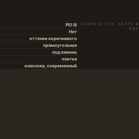
СКАЧАТЬ ТЕХ. КАРТУ В
PEI III
PDF
Нет
оттенки коричневого
прямоугольная
под камень
плитка
классика, современный