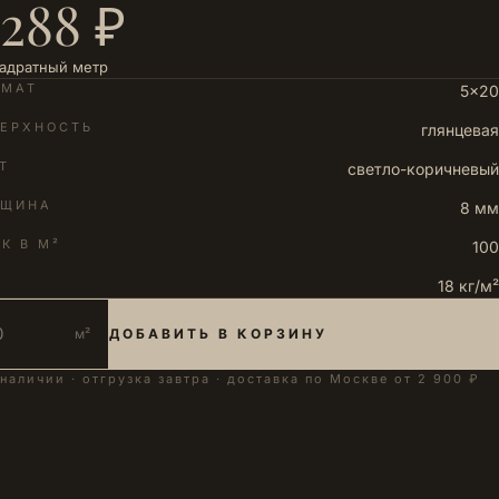
 288 ₽
вадратный метр
РМАТ
5×20
ЕРХНОСТЬ
глянцевая
Т
светло-коричневый
ЛЩИНА
8 мм
К В М²
100
18 кг/м²
м²
ДОБАВИТЬ В КОРЗИНУ
 наличии · отгрузка завтра · доставка по Москве от 2 900 ₽