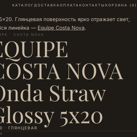
КАТАЛОГ
ДОСТАВКА
ОПЛАТА
КОНТАКТЫ
КОРЗИНА (
0
)
5×20. Глянцевая поверхность ярко отражает свет,
 Вся линейка —
Equipe Costa Nova
.
IPE · COSTA NOVA
EQUIPE
COSTA NOVA
Onda Straw
Glossy 5х20
0 · ГЛЯНЦЕВАЯ
НА