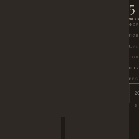
5
за к
ФО
ПОВ
ЦВЕ
ТО
ШТУ
ВЕС
В