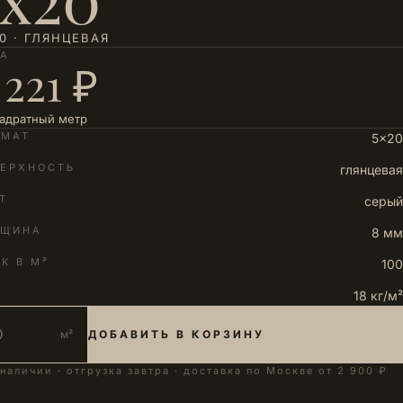
0 · ГЛЯНЦЕВАЯ
НА
 221 ₽
вадратный метр
РМАТ
5×20
ЕРХНОСТЬ
глянцевая
Т
серый
ЛЩИНА
8 мм
К В М²
100
18 кг/м²
м²
ДОБАВИТЬ В КОРЗИНУ
 наличии · отгрузка завтра · доставка по Москве от 2 900 ₽