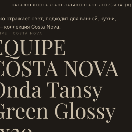
КАТАЛОГ
ДОСТАВКА
ОПЛАТА
КОНТАКТЫ
КОРЗИНА (
0
)
о отражает свет, подходит для ванной, кухни,
 —
коллекция Costa Nova
.
IPE · COSTA NOVA
EQUIPE
COSTA NOVA
Onda Tansy
Green Glossy
5х20