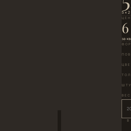
5×2
ЦЕ
6
за к
ФО
ПОВ
ЦВЕ
ТО
ШТУ
ВЕС
В