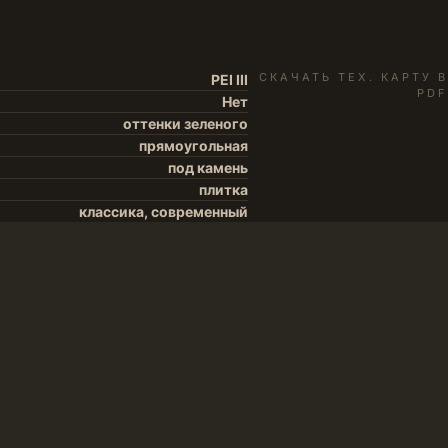
СКАЧАТЬ ТЕХ. КАРТУ В
PEI III
PDF
Нет
оттенки зеленого
прямоугольная
под камень
плитка
классика, современный