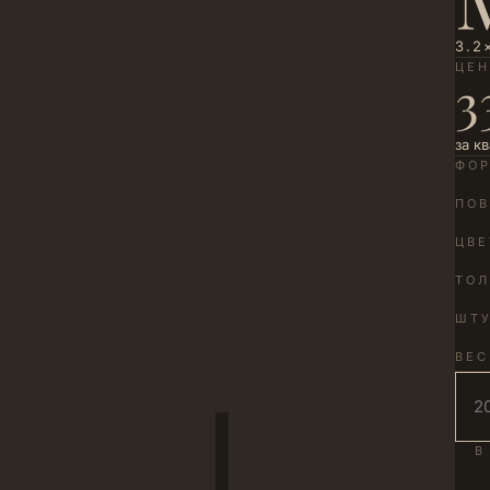
3.2
ЦЕ
3
за к
ФО
ПОВ
ЦВЕ
ТО
ШТУ
ВЕС
В