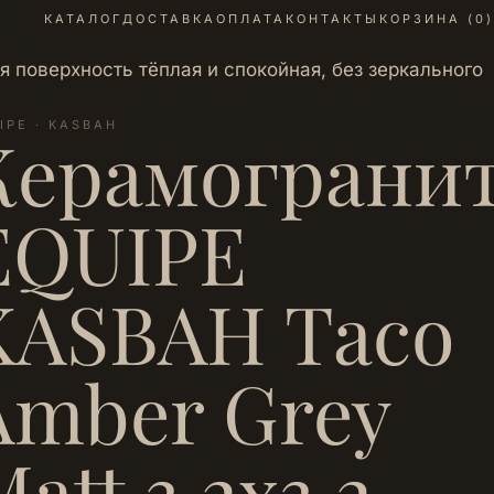
КАТАЛОГ
ДОСТАВКА
ОПЛАТА
КОНТАКТЫ
КОРЗИНА (
0
)
 поверхность тёплая и спокойная, без зеркального
IPE · KASBAH
Керамограни
EQUIPE
KASBAH Taco
Amber Grey
att 3,2х3,2