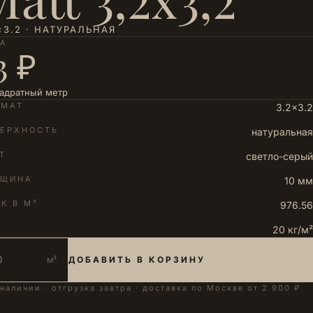
×3.2 · НАТУРАЛЬНАЯ
НА
3 ₽
вадратный метр
РМАТ
3.2×3.2
ЕРХНОСТЬ
натуральная
Т
светло-серый
ЛЩИНА
10 мм
К В М²
976.56
20 кг/м²
м²
ДОБАВИТЬ В КОРЗИНУ
 наличии · отгрузка завтра · доставка по Москве от 2 900 ₽