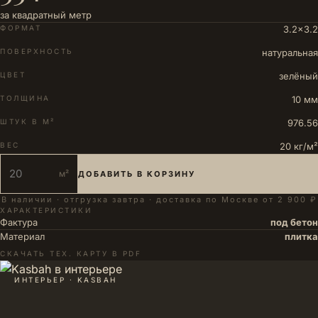
за квадратный метр
ФОРМАТ
3.2×3.2
ПОВЕРХНОСТЬ
натуральная
ЦВЕТ
зелёный
ТОЛЩИНА
10 мм
ШТУК В М²
976.56
ВЕС
20 кг/м²
м²
ДОБАВИТЬ В КОРЗИНУ
В наличии · отгрузка завтра · доставка по Москве от 2 900 ₽
ХАРАКТЕРИСТИКИ
Фактура
под бетон
Материал
плитка
СКАЧАТЬ ТЕХ. КАРТУ В PDF
ИНТЕРЬЕР · KASBAH