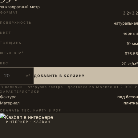
за квадратный метр
ФОРМАТ
3.2×3.2
ПОВЕРХНОСТЬ
натуральная
ЦВЕТ
чёрный
ТОЛЩИНА
10 мм
ШТУК В М²
976.56
ВЕС
20 кг/м²
м²
ДОБАВИТЬ В КОРЗИНУ
В наличии · отгрузка завтра · доставка по Москве от 2 900 ₽
ХАРАКТЕРИСТИКИ
Фактура
под бетон
Материал
плитка
СКАЧАТЬ ТЕХ. КАРТУ В PDF
ИНТЕРЬЕР · KASBAH