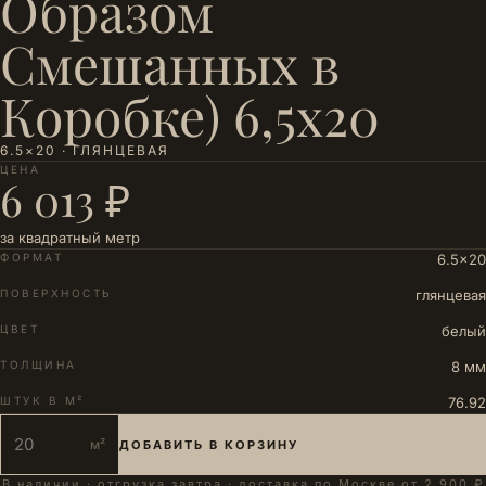
Образом
Смешанных в
Коробке) 6,5x20
6.5×20 · ГЛЯНЦЕВАЯ
ЦЕНА
6 013 ₽
за квадратный метр
ФОРМАТ
6.5×20
ПОВЕРХНОСТЬ
глянцевая
ЦВЕТ
белый
ТОЛЩИНА
8 мм
ШТУК В М²
76.92
м²
ДОБАВИТЬ В КОРЗИНУ
В наличии · отгрузка завтра · доставка по Москве от 2 900 ₽