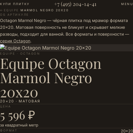
+7 (495) 204-14-41
КУПИ ПЛИТКУ
MENU
←
EQUIPE
·
MARMOL NEGRO 20X20
ОБ АРТИКУЛЕ
Octagon Marmol Negro — чёрная плитка под мрамор формата
20×20. Матовая поверхность не бликует и скрывает мелкие
разводы, подходит для ванной. Все форматы и поверхности —
серия Octagon
.
EQUIPE · OCTAGON
Equipe Octagon
Marmol Negro
20x20
20×20 · МАТОВАЯ
ЦЕНА
5 596 ₽
за квадратный метр
ФОРМАТ
20×20