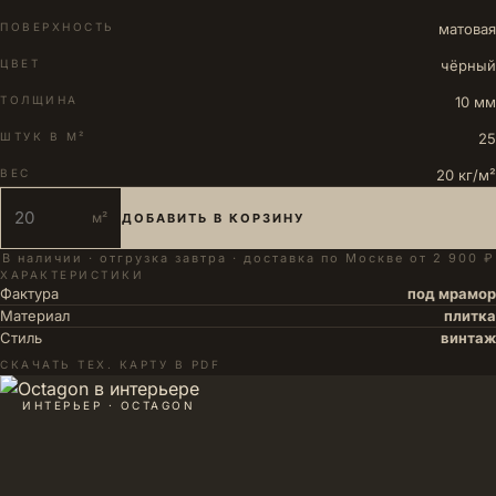
ПОВЕРХНОСТЬ
матовая
ЦВЕТ
чёрный
ТОЛЩИНА
10 мм
ШТУК В М²
25
ВЕС
20 кг/м²
м²
ДОБАВИТЬ В КОРЗИНУ
В наличии · отгрузка завтра · доставка по Москве от 2 900 ₽
ХАРАКТЕРИСТИКИ
Фактура
под мрамор
Материал
плитка
Стиль
винтаж
СКАЧАТЬ ТЕХ. КАРТУ В PDF
ИНТЕРЬЕР · OCTAGON