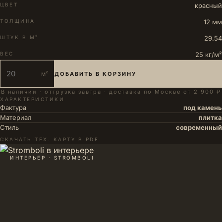
ЦВЕТ
красный
ТОЛЩИНА
12 мм
ШТУК В М²
29.54
ВЕС
25 кг/м²
м²
ДОБАВИТЬ В КОРЗИНУ
В наличии · отгрузка завтра · доставка по Москве от 2 900 ₽
ХАРАКТЕРИСТИКИ
Фактура
под камень
Материал
плитка
Стиль
современный
СКАЧАТЬ ТЕХ. КАРТУ В PDF
ИНТЕРЬЕР · STROMBOLI