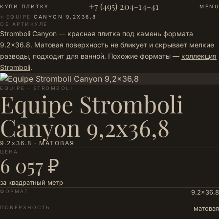
+7 (495) 204-14-41
КУПИ ПЛИТКУ
MENU
←
EQUIPE
·
CANYON 9,2X36,8
ОБ АРТИКУЛЕ
Stromboli Canyon — красная плитка под камень формата
9.2×36.8. Матовая поверхность не бликует и скрывает мелкие
разводы, подходит для ванной. Похожие форматы —
коллекция
Stromboli
.
EQUIPE · STROMBOLI
Equipe Stromboli
Canyon 9,2x36,8
9.2×36.8 · МАТОВАЯ
ЦЕНА
6 057 ₽
за квадратный метр
ФОРМАТ
9.2×36.8
ПОВЕРХНОСТЬ
матовая