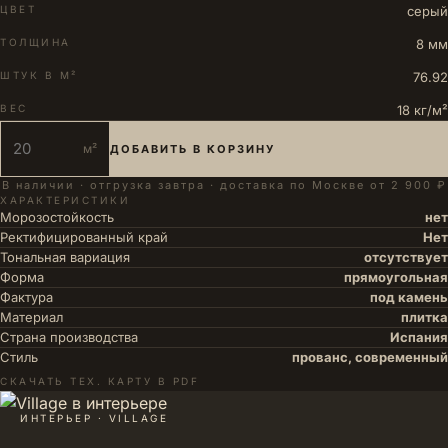
ЦВЕТ
серый
ТОЛЩИНА
8 мм
ШТУК В М²
76.92
ВЕС
18 кг/м²
м²
ДОБАВИТЬ В КОРЗИНУ
В наличии · отгрузка завтра · доставка по Москве от 2 900 ₽
ХАРАКТЕРИСТИКИ
Морозостойкость
нет
Ректифицированный край
Нет
Тональная вариация
отсутствует
Форма
прямоугольная
Фактура
под камень
Материал
плитка
Страна производства
Испания
Стиль
прованс, современный
СКАЧАТЬ ТЕХ. КАРТУ В PDF
ИНТЕРЬЕР · VILLAGE