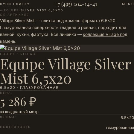
+7 (495) 204-14-41
КУПИ ПЛИТКУ
MENU
←
EQUIPE
·
SILVER MIST 6,5X20
ОБ АРТИКУЛЕ
Village Silver Mist — плитка под камень формата 6.5×20.
Глазурованная поверхность гладкая и ровная, подходит для
ванной, кухни, фартука. Вся линейка —
коллекция Village под
камень
.
EQUIPE · VILLAGE
Equipe Village Silver
Mist 6,5x20
6.5×20 · ГЛАЗУРОВАННАЯ
ЦЕНА
5 286 ₽
за квадратный метр
ФОРМАТ
6.5×20
ПОВЕРХНОСТЬ
глазурованная