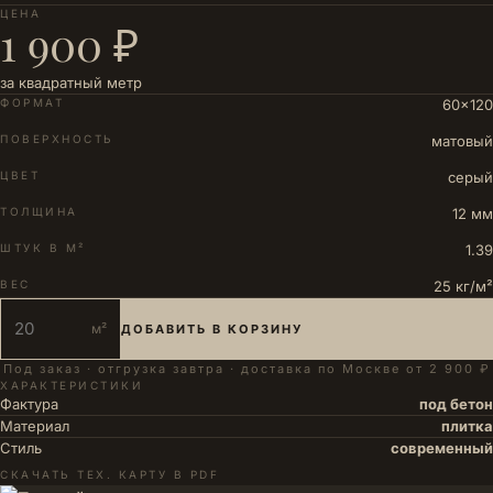
ЦЕНА
1 900 ₽
за квадратный метр
ФОРМАТ
60×120
ПОВЕРХНОСТЬ
матовый
ЦВЕТ
серый
ТОЛЩИНА
12 мм
ШТУК В М²
1.39
ВЕС
25 кг/м²
м²
ДОБАВИТЬ В КОРЗИНУ
Под заказ · отгрузка завтра · доставка по Москве от 2 900 ₽
ХАРАКТЕРИСТИКИ
Фактура
под бетон
Материал
плитка
Стиль
современный
СКАЧАТЬ ТЕХ. КАРТУ В PDF