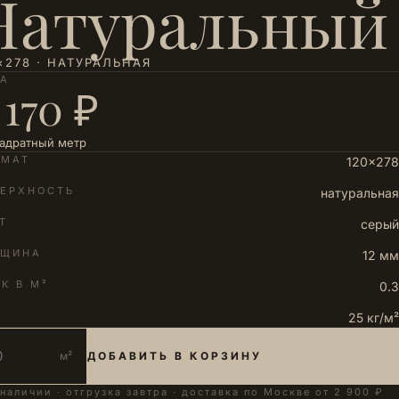
Натуральный
×278 · НАТУРАЛЬНАЯ
НА
 170 ₽
вадратный метр
РМАТ
120×278
ЕРХНОСТЬ
натуральная
Т
серый
ЛЩИНА
12 мм
К В М²
0.3
25 кг/м²
м²
ДОБАВИТЬ В КОРЗИНУ
 наличии · отгрузка завтра · доставка по Москве от 2 900 ₽