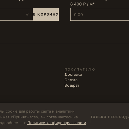
8 400 ₽ / м²
В КОРЗИНУ
м²
ПОКУПАТЕЛЮ
Доставка
Оплата
Возврат
ы cookie для работы сайта и аналитики
имая «Принять все», вы соглашаетесь на
ТОЛЬКО НЕОБХОД
502771785894
 Подробнее — в
Политике конфиденциальности
.