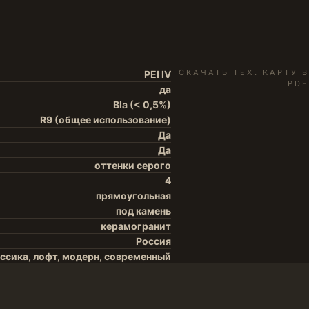
СКАЧАТЬ ТЕХ. КАРТУ В
PEI IV
PDF
да
BIa (< 0,5%)
R9 (общее использование)
Да
Да
оттенки серого
4
прямоугольная
под камень
керамогранит
Россия
ссика, лофт, модерн, современный