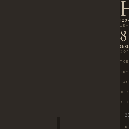
120
ЦЕ
8
за к
ФО
ПОВ
ЦВЕ
ТО
ШТУ
ВЕС
В