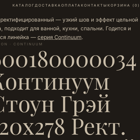
КАТАЛОГ
ДОСТАВКА
ОПЛАТА
КОНТАКТЫ
КОРЗИНА (
0
)
 ректифицированный — узкий шов и эффект цельной
 подходит для ванной, кухни, спальни. Годится и
Вся линейка —
серия Continuum
.
LON · CONTINUUM
600180000034
Континуум
Стоун Грэй
120х278 Рект.