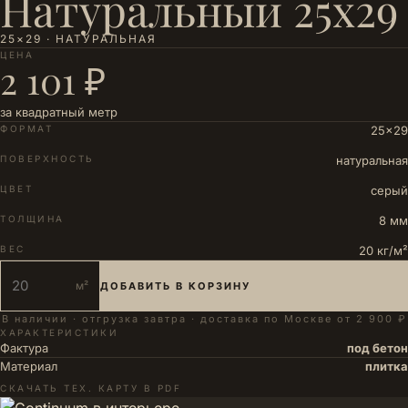
Натуральный 25х29
25×29 · НАТУРАЛЬНАЯ
ЦЕНА
2 101 ₽
за квадратный метр
ФОРМАТ
25×29
ПОВЕРХНОСТЬ
натуральная
ЦВЕТ
серый
ТОЛЩИНА
8 мм
ВЕС
20 кг/м²
м²
ДОБАВИТЬ В КОРЗИНУ
В наличии · отгрузка завтра · доставка по Москве от 2 900 ₽
ХАРАКТЕРИСТИКИ
Фактура
под бетон
Материал
плитка
СКАЧАТЬ ТЕХ. КАРТУ В PDF