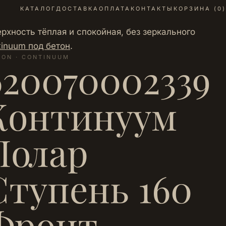
КАТАЛОГ
ДОСТАВКА
ОПЛАТА
КОНТАКТЫ
КОРЗИНА (
0
)
рхность тёплая и спокойная, без зеркального
tinuum под бетон
.
LON · CONTINUUM
620070002339
Континуум
Полар
Ступень 160
Фронт