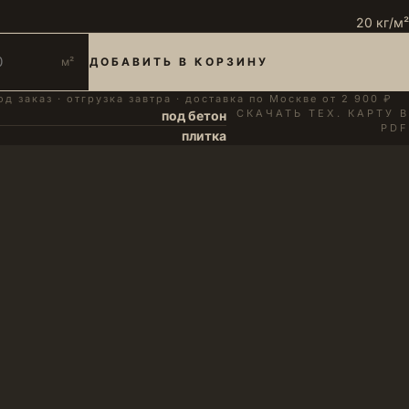
20 кг/м²
м²
ДОБАВИТЬ В КОРЗИНУ
од заказ · отгрузка завтра · доставка по Москве от 2 900 ₽
СКАЧАТЬ ТЕХ. КАРТУ В
под бетон
PDF
плитка