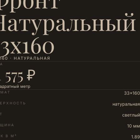
Натуральный
33х160
160 · НАТУРАЛЬНАЯ
НА
1 575 ₽
вадратный метр
РМАТ
33×160
ЕРХНОСТЬ
натуральная
Т
светлый
ЛЩИНА
10 мм
К В М²
1.89