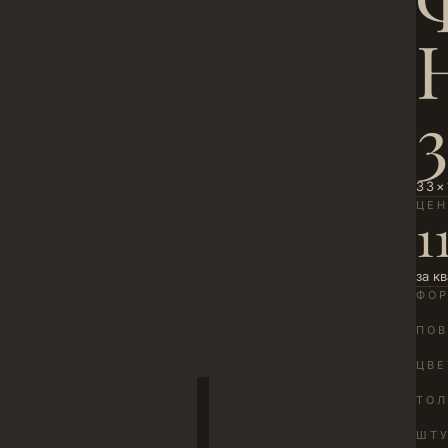
33×
ЦЕ
1
за к
ФО
ПОВ
ЦВЕ
ТО
ШТУ