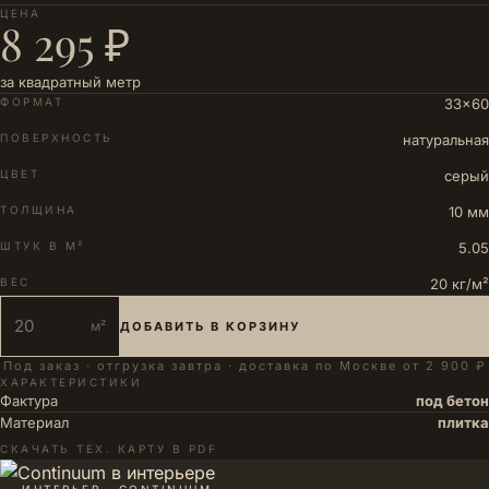
ЦЕНА
8 295 ₽
за квадратный метр
ФОРМАТ
33×60
ПОВЕРХНОСТЬ
натуральная
ЦВЕТ
серый
ТОЛЩИНА
10 мм
ШТУК В М²
5.05
ВЕС
20 кг/м²
м²
ДОБАВИТЬ В КОРЗИНУ
Под заказ · отгрузка завтра · доставка по Москве от 2 900 ₽
ХАРАКТЕРИСТИКИ
Фактура
под бетон
Материал
плитка
СКАЧАТЬ ТЕХ. КАРТУ В PDF