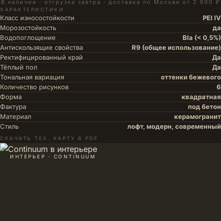
В наличии · отгрузка завтра · доставка по Москве от 2 900 ₽
ХАРАКТЕРИСТИКИ
Класс износостойкости
PEI IV
Морозостойкость
да
Водопоглощение
BIa (< 0,5%)
Антискользящие свойства
R9 (общее использование)
Ректифицированный край
Да
Тёплый пол
Да
Тональная вариация
оттенки бежевого
Количество рисунков
6
Форма
квадратная
Фактура
под бетон
Материал
керамогранит
Стиль
лофт, модерн, современный
СКАЧАТЬ ТЕХ. КАРТУ В PDF
ИНТЕРЬЕР · CONTINUUM