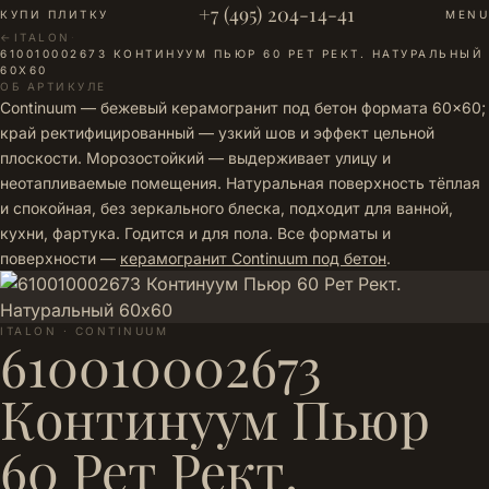
+7 (495) 204-14-41
КУПИ ПЛИТКУ
MENU
←
ITALON
·
610010002673 КОНТИНУУМ ПЬЮР 60 РЕТ РЕКТ. НАТУРАЛЬНЫЙ
60Х60
ОБ АРТИКУЛЕ
Continuum — бежевый керамогранит под бетон формата 60×60;
край ректифицированный — узкий шов и эффект цельной
плоскости. Морозостойкий — выдерживает улицу и
неотапливаемые помещения. Натуральная поверхность тёплая
и спокойная, без зеркального блеска, подходит для ванной,
кухни, фартука. Годится и для пола. Все форматы и
поверхности —
керамогранит Continuum под бетон
.
ITALON · CONTINUUM
610010002673
Континуум Пьюр
60 Рет Рект.